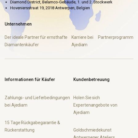
Diamond District, Belamco-Gebäude, 1. und 2. Stockwerk
Hoveniersstraat 19, 2018 Antwerpen, Belgien
Unternehmen
Der ideale Partner für ernsthafte
Karriere bei
Partnerprogramm
Diamantenkäufer
Ajediam
Informationen für Käufer
Kundenbetreuung
Zahlungs- und Lieferbedingungen
Holen Sie sich
bei Ajediam
Expertenangebote von
Ajediam
15 Tage Rückgabegarantie &
Rückerstattung
Goldschmiedekunst
Antwerpener Ateliers