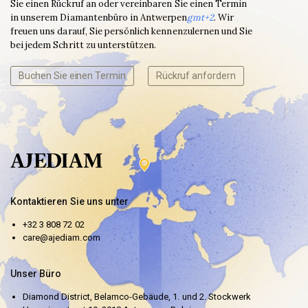
Sie einen Rückruf an oder vereinbaren Sie einen Termin
in unserem Diamantenbüro in Antwerpen
gmt+2
. Wir
freuen uns darauf, Sie persönlich kennenzulernen und Sie
bei jedem Schritt zu unterstützen.
Buchen Sie einen Termin
Rückruf anfordern
Kontaktieren Sie uns unter
+32 3 808 72 02
care@ajediam.com
Unser Büro
Diamond District, Belamco-Gebäude, 1. und 2. Stockwerk