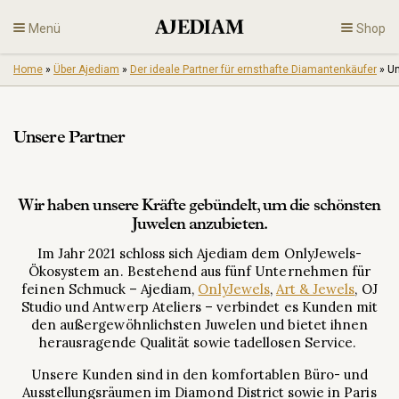
Skip
Menü
Shop
to
content
Home
»
Über Ajediam
»
Der ideale Partner für ernsthafte Diamantenkäufer
»
Un
Diamanten
Unsere Partner
Feiner Schmuck
De
Wir haben unsere Kräfte gebündelt, um die schönsten
Juwelen anzubieten.
Im Jahr 2021 schloss sich Ajediam dem OnlyJewels-
Ökosystem an. Bestehend aus fünf Unternehmen für
feinen Schmuck – Ajediam,
OnlyJewels
,
Art & Jewels
, OJ
Studio und Antwerp Ateliers – verbindet es Kunden mit
den außergewöhnlichsten Juwelen und bietet ihnen
herausragende Qualität sowie tadellosen Service.
Unsere Kunden sind in den komfortablen Büro- und
Ausstellungsräumen im Diamond District sowie in Paris