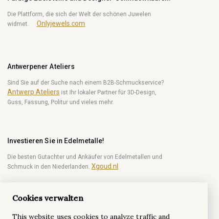
Die Plattform, die sich der Welt der schönen Juwelen
Onlyjewels.com
widmet.
Antwerpener Ateliers
Sind Sie auf der Suche nach einem B2B-Schmuckservice?
Antwerp Ateliers
ist Ihr lokaler Partner für 3D-Design,
Guss, Fassung, Politur und vieles mehr.
Investieren Sie in Edelmetalle!
Die besten Gutachter und Ankäufer von Edelmetallen und
Xgoud.nl
Schmuck in den Niederlanden.
Cookies verwalten
Werden Sie ein Diamant-Insider!
This website uses cookies to analyze traffic and
Seien Sie der Erste, der wöchentlich Neuigkeiten aus der