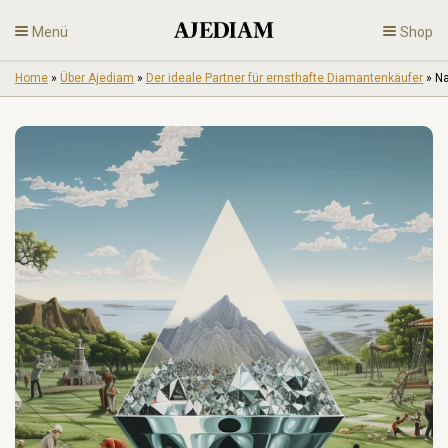
Skip
Menü
Shop
to
content
Home
»
Über Ajediam
»
Der ideale Partner für ernsthafte Diamantenkäufer
»
Na
Diamanten
Feiner Schmuck
De