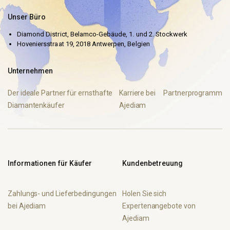
Unser Büro
Diamond District, Belamco-Gebäude, 1. und 2. Stockwerk
Hoveniersstraat 19, 2018 Antwerpen, Belgien
Unternehmen
Der ideale Partner für ernsthafte
Karriere bei
Partnerprogramm
Diamantenkäufer
Ajediam
Informationen für Käufer
Kundenbetreuung
Zahlungs- und Lieferbedingungen
Holen Sie sich
bei Ajediam
Expertenangebote von
Ajediam