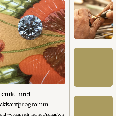
tricks, um ein echter Insider der
antbranche...
kaufs- und
ckkaufprogramm
und wo kann ich meine Diamanten