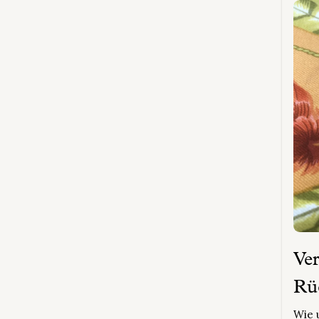
und -
Diam
Ver
Rü
Wie 