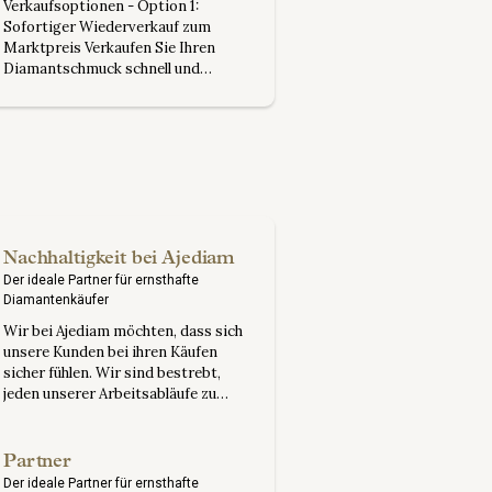
Verkaufsoptionen - Option 1:
Sofortiger Wiederverkauf zum
Marktpreis Verkaufen Sie Ihren
Diamantschmuck schnell und
effizient. Wir können Ihnen ein
konkurrenzfähiges Angebot für Ihre
Artikel machen und so eine schnelle
und reibungslose Transaktion
gewährleisten. - Option 2: Neu
schneiden und nachpolieren Wenn
der Diamant es zulässt, können wir
Ihnen raten, den Wert Ihrer
Diamanten zu maximieren,...
Nachhaltigkeit bei Ajediam
Der ideale Partner für ernsthafte
Diamantenkäufer
Wir bei Ajediam möchten, dass sich
unsere Kunden bei ihren Käufen
sicher fühlen. Wir sind bestrebt,
jeden unserer Arbeitsabläufe zu
verbessern, um ein Produkt und
einen Service zu schaffen, auf den
unser Team und unsere Kunden stolz
Partner
sein können und mit dem sie
Der ideale Partner für ernsthafte