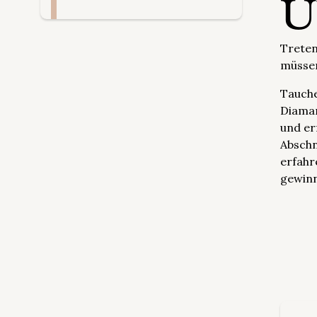
Ü
Treten
müsse
Tauche
Diaman
und er
Abschn
erfahr
gewin