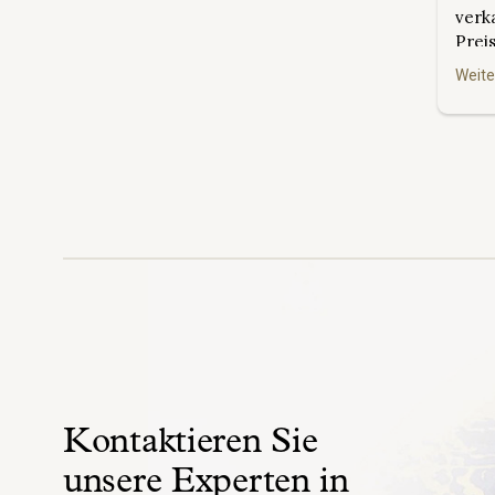
verk
Prei
Inves
Weite
langf
stel
Buyb
imme
Sie 
inve
maßg
Kontaktieren Sie
unsere Experten in