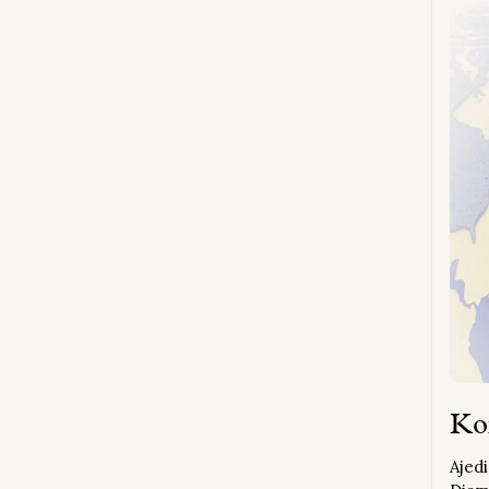
Ko
Ajed