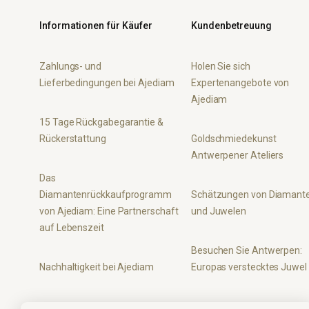
Informationen für Käufer
Kundenbetreuung
Zahlungs- und
Holen Sie sich
Lieferbedingungen bei Ajediam
Expertenangebote von
Ajediam
15 Tage Rückgabegarantie &
Rückerstattung
Goldschmiedekunst
Antwerpener Ateliers
Das
Diamantenrückkaufprogramm
Schätzungen von Diamant
von Ajediam: Eine Partnerschaft
und Juwelen
auf Lebenszeit
Besuchen Sie Antwerpen:
Nachhaltigkeit bei Ajediam
Europas verstecktes Juwel
Datenschutz bei Ajediam
Häufig gestellte Fragen