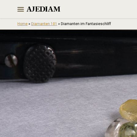
Skip
to
content
Home
»
Diamanten 101
»
Diamanten im Fantasieschliff