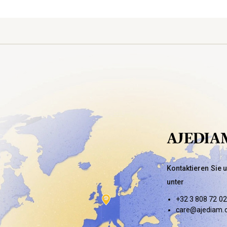
Kontaktieren Sie 
unter
+32 3 808 72 02
care@ajediam.