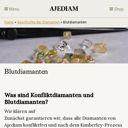
Skip
Menü
Shop
to
content
Home
»
Geschichte der Diamanten
»
Blutdiamanten
Diamanten
Feiner Schmuck
De
Blutdiamanten
Was sind Konfliktdiamanten und
Blutdiamanten?
Wir klären auf
Zunächst garantieren wir, dass alle Diamanten von
Ajediam konfliktfrei und nach dem Kimberley-Prozess