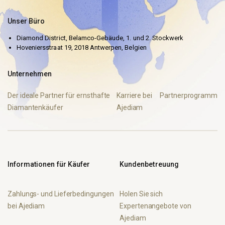
Unser Büro
Diamond District, Belamco-Gebäude, 1. und 2. Stockwerk
Hoveniersstraat 19, 2018 Antwerpen, Belgien
Unternehmen
Der ideale Partner für ernsthafte
Karriere bei
Partnerprogramm
Diamantenkäufer
Ajediam
Informationen für Käufer
Kundenbetreuung
Zahlungs- und Lieferbedingungen
Holen Sie sich
bei Ajediam
Expertenangebote von
Ajediam