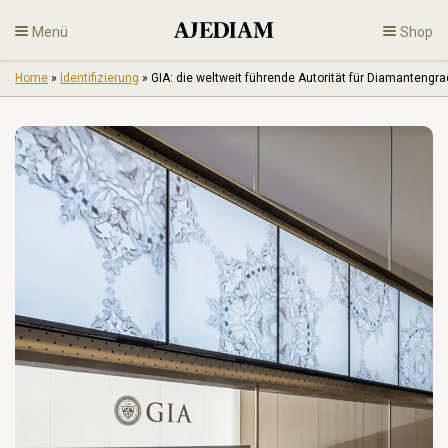
Skip
Menü
Shop
to
content
Home
»
Identifizierung
»
GIA: die weltweit führende Autorität für Diamantengr
Diamanten
Feiner Schmuck
De