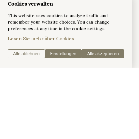
Cookies verwalten
YouTube
Pinterest
Instagram
LinkedIn
This website uses cookies to analyze traffic and
remember your website choices. You can change
preferences at any time in the cookie settings.
Farbige Edelsteine und Designer-Schmuck kaufen!
Lesen Sie mehr über Cookies
Die Plattform, die sich der Welt der schönen Juwelen
Onlyjewels.com
widmet.
Alle ablehnen
Einstellungen
Alle akzeptieren
Antwerpener Ateliers
Sind Sie auf der Suche nach einem B2B-Schmuckservice?
Antwerp Ateliers
ist Ihr lokaler Partner für 3D-Design,
Guss, Fassung, Politur und vieles mehr.
Investieren Sie in Edelmetalle!
Die besten Gutachter und Ankäufer von Edelmetallen und
Xgoud.nl
Schmuck in den Niederlanden.