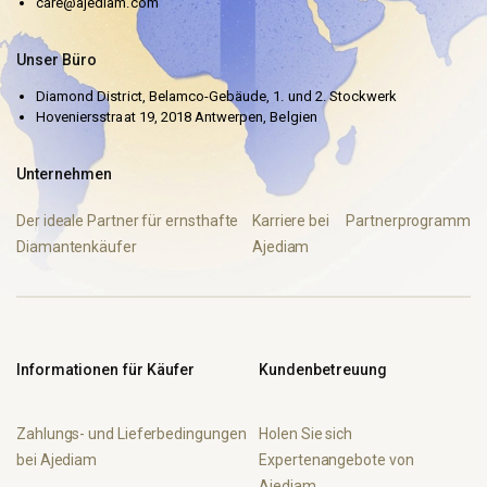
care@ajediam.com
Unser Büro
Diamond District, Belamco-Gebäude, 1. und 2. Stockwerk
Hoveniersstraat 19, 2018 Antwerpen, Belgien
Unternehmen
Der ideale Partner für ernsthafte
Karriere bei
Partnerprogramm
Diamantenkäufer
Ajediam
Informationen für Käufer
Kundenbetreuung
Zahlungs- und Lieferbedingungen
Holen Sie sich
bei Ajediam
Expertenangebote von
Ajediam