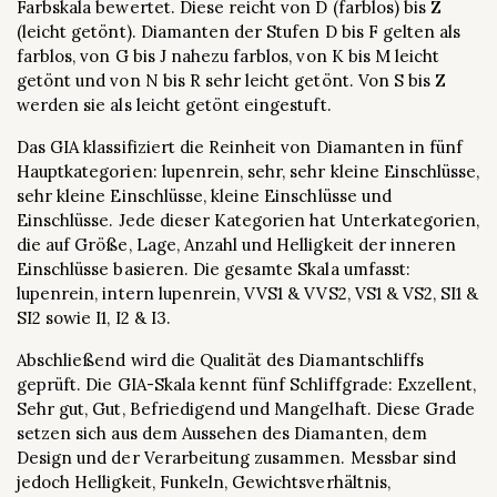
Farbskala bewertet. Diese reicht von D (farblos) bis Z
(leicht getönt). Diamanten der Stufen D bis F gelten als
farblos, von G bis J nahezu farblos, von K bis M leicht
getönt und von N bis R sehr leicht getönt. Von S bis Z
werden sie als leicht getönt eingestuft.
Das GIA klassifiziert die Reinheit von Diamanten in fünf
Hauptkategorien: lupenrein, sehr, sehr kleine Einschlüsse,
sehr kleine Einschlüsse, kleine Einschlüsse und
Einschlüsse. Jede dieser Kategorien hat Unterkategorien,
die auf Größe, Lage, Anzahl und Helligkeit der inneren
Einschlüsse basieren. Die gesamte Skala umfasst:
lupenrein, intern lupenrein, VVS1 & VVS2, VS1 & VS2, SI1 &
SI2 sowie I1, I2 & I3.
Abschließend wird die Qualität des Diamantschliffs
geprüft. Die GIA-Skala kennt fünf Schliffgrade: Exzellent,
Sehr gut, Gut, Befriedigend und Mangelhaft. Diese Grade
setzen sich aus dem Aussehen des Diamanten, dem
Design und der Verarbeitung zusammen. Messbar sind
jedoch Helligkeit, Funkeln, Gewichtsverhältnis,