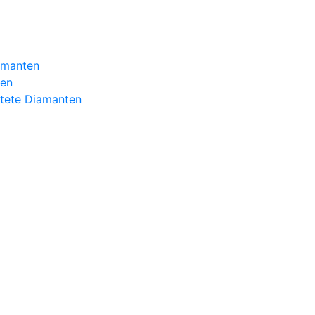
iamanten
ten
htete Diamanten