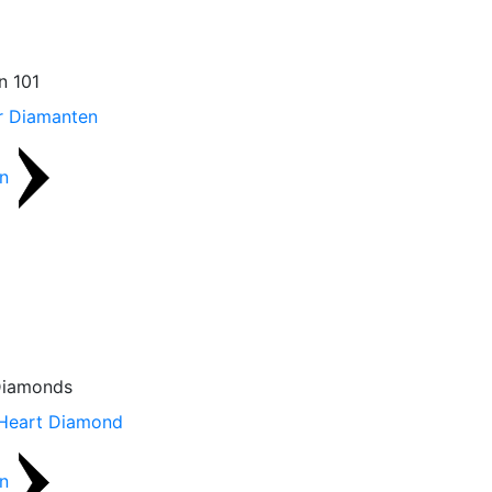
n 101
r Diamanten
en
Diamonds
 Heart Diamond
en