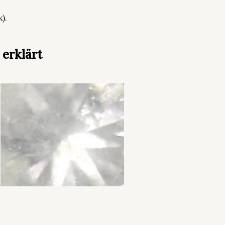
).
erklärt