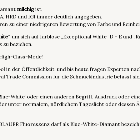
Diamant
milchig
ist.
GIA, HRD und IGI immer deutlich angegeben.
hren zu einer niedrigeren Bewertung von Farbe und Reinhei
hite
“, um sich auf farblose „Exceptional White“ D – E und 
z zu beziehen.
r High-Class-Mode!
ol in der Öffentlichkeit, und bis heute fragen Experten na
ral Trade Commission für die Schmuckindustrie befasst si
 ‚Blue-White‘ oder einen anderen Begriff, Ausdruck oder ein
er unter normalem, nördlichem Tageslicht oder dessen Äq
 BLAUER Fluoreszenz darf als Blue-White-Diamant bezeich