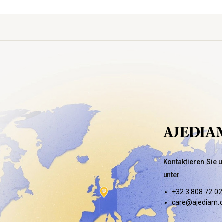
Kontaktieren Sie 
unter
+32 3 808 72 02
care@ajediam.