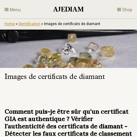
Skip
Menu
Shop
to
content
Home
»
Identification
»
Images de certificats de diamant
Diamants
Bijoux
Fiançailles
Images de certificats de diamant
Fr
Comment puis-je être sûr qu'un certificat
GIA est authentique ? Vérifier
l'authenticité des certificats de diamant -
Détecter les faux certificats de classement