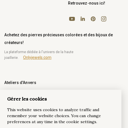
Retrouvez-nous ici!
YouTube
Pinterest
Instagram
LinkedIn
Achetez des pierres précieuses colorées et des bijoux de
créateurs!
La plateforme dédiée à l'univers de la haute
Onlyjewels.com
joaillerie.
Ateliers d'Anvers
À la recherche d'un service de joaillerie fine B2B ?
Ateliers d'Anvers
est votre partenaire local pour la
Gérer les cookies
conception 3D, la fonte, le sertissage, le polissage, et bien
plus encore.
This website uses cookies to analyze traffic and
remember your website choices. You can change
preferences at any time in the cookie settings.