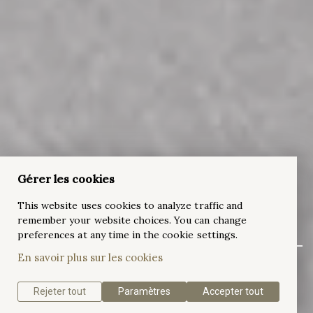
Gérer les cookies
Bienvenue. Retrouvez nous à
LA SOURCE
This website uses cookies to analyze traffic and
remember your website choices. You can change
DU DIAMANT
preferences at any time in the cookie settings.
En savoir plus sur les cookies
Anvers, en Belgique, est la capitale mondiale du diamant depuis
les débuts de l'industrie moderne du diamant. Ajediam reste le
Rejeter tout
Paramètres
Accepter tout
meilleur choix pour tout ce qui concerne le diamant.