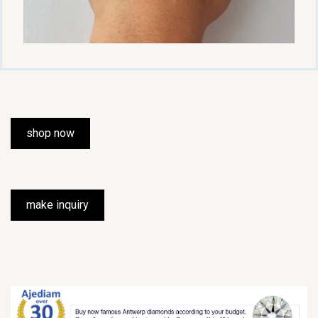
shop now
make inquiry