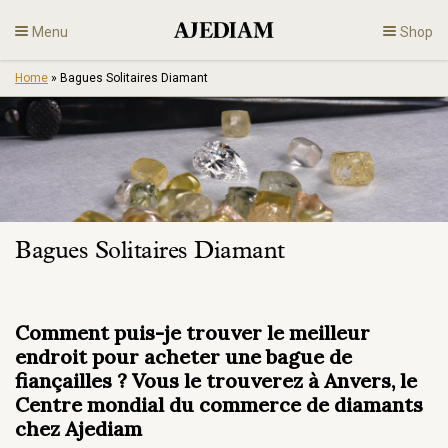
Skip
Menu
Shop
to
content
Home
»
Bagues Solitaires Diamant
Diamants
Bijoux
Fiançailles
Bagues Solitaires Diamant
Fr
Comment puis-je trouver le meilleur
endroit pour acheter une bague de
fiançailles ? Vous le trouverez à Anvers, le
Centre mondial du commerce de diamants
chez Ajediam