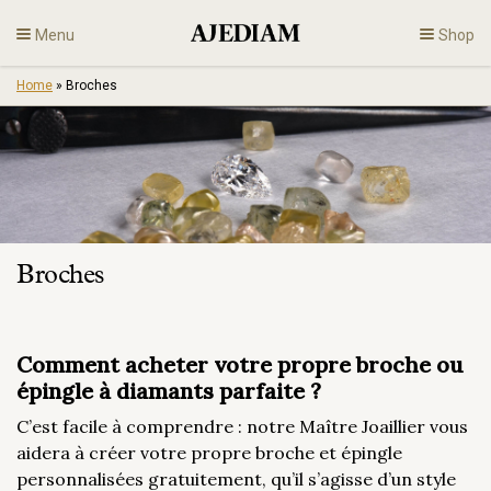
Skip
Menu
Shop
to
content
Home
»
Broches
Diamants
Bijoux
Fiançailles
Broches
Fr
Comment acheter votre propre broche ou
épingle à diamants parfaite ?
C’est facile à comprendre : notre Maître Joaillier vous
aidera à créer votre propre broche et épingle
personnalisées gratuitement, qu’il s’agisse d’un style