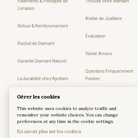
Paiements & Politiques de
Trouvez votre diamant
Livraison
Atelier de Joaillerie
Retour & Remboursement
Évaluation
Rachat de Diamant
Visiter Anvers
Garantie Diamant Naturel
Questions Fréquemment
La durabilité chez Ajediam
Posées
Gérer les cookies
Confidentialité chez Ajediam
Tableau des tailles de bagu
à imprimer
This website uses cookies to analyze traffic and
Conditions d’utilisation
remember your website choices. You can change
preferences at any time in the cookie settings.
En savoir plus sur les cookies