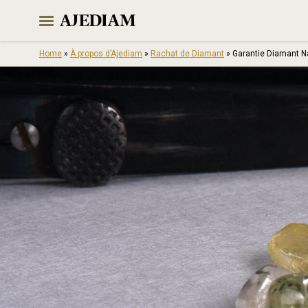
Skip
to
content
Home
»
À propos d’Ajediam
»
Rachat de Diamant
»
Garantie Diamant N