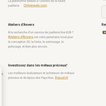
La plateforme dédiée à l'univers de la haute
Onlyjewels.com
joaillerie.
Ateliers d'Anvers
Re
Yo
À la recherche d'un service de joaillerie fine B2B ?
Ateliers d'Anvers
est votre partenaire local pour
la conception 3D, la fonte, le sertissage, le
polissage, et bien plus encore.
Investissez dans les métaux précieux!
Les meilleurs évaluateurs et acheteurs de métaux
es
Xgoud.nl
précieux et de bijoux des Pays-Bas.