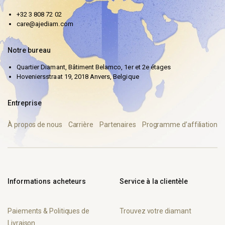
+32 3 808 72 02
care@ajediam.com
Notre bureau
Quartier Diamant, Bâtiment Belamco, 1er et 2e étages
Hoveniersstraat 19, 2018 Anvers, Belgique
Entreprise
À propos de nous
Carrière
Partenaires
Programme d’affiliation
Informations acheteurs
Service à la clientèle
Paiements & Politiques de
Trouvez votre diamant
Livraison