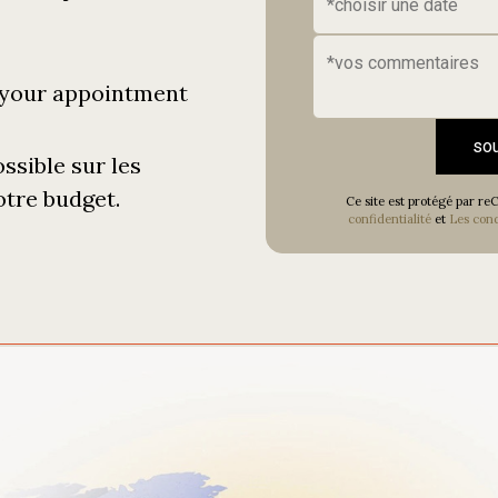
 your appointment
so
ssible sur les
otre budget.
Ce site est protégé par 
confidentialité
et
Les condi