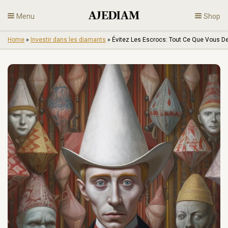
Skip
Menu
Shop
to
content
Home
»
Investir dans les diamants
»
Évitez Les Escrocs: Tout Ce Que Vous D
Diamants
Bijoux
Fiançailles
Fr