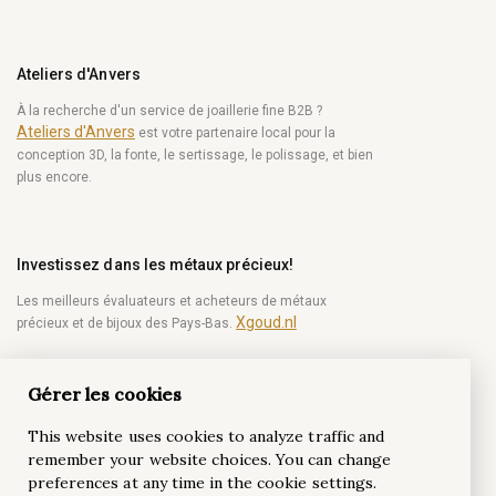
Ateliers d'Anvers
À la recherche d'un service de joaillerie fine B2B ?
Ateliers d'Anvers
est votre partenaire local pour la
conception 3D, la fonte, le sertissage, le polissage, et bien
plus encore.
Investissez dans les métaux précieux!
Les meilleurs évaluateurs et acheteurs de métaux
Xgoud.nl
précieux et de bijoux des Pays-Bas.
Gérer les cookies
Devenez un initié du diamant!
This website uses cookies to analyze traffic and
Soyez le premier à recevoir des nouvelles hebdomadaires
remember your website choices. You can change
du monde du diamant.
preferences at any time in the cookie settings.