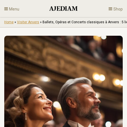
Skip
Menu
Shop
to
content
Home
»
Visiter Anvers
»
Ballets, Opéras et Concerts classiques à Anvers : 5
Diamants
Bijoux
Fiançailles
Fr