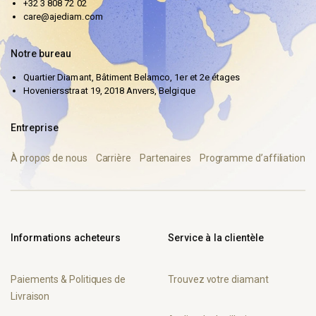
+32 3 808 72 02
care@ajediam.com
Notre bureau
Quartier Diamant, Bâtiment Belamco, 1er et 2e étages
Hoveniersstraat 19, 2018 Anvers, Belgique
Entreprise
À propos de nous
Carrière
Partenaires
Programme d’affiliation
Informations acheteurs
Service à la clientèle
Paiements & Politiques de
Trouvez votre diamant
Livraison