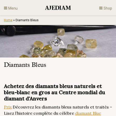
Skip
Menu
Shop
to
content
Home
»
Diamants Bleus
Diamants
Bijoux
Fiançailles
Diamants Bleus
Fr
Achetez des diamants bleus naturels et
bleu-blanc en gros au Centre mondial du
diamant d'Anvers
Prix
Découvrez les diamants bleus naturels et traités –
Lisez l’histoire complète du célèbre
diamant Blue