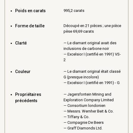
Poids en carats
995,2 carats
Forme de taille
Découpé en 21 pièces ; une pièce
pèse 69,69 carats
Clarté
Le diamant original avait des
inclusions de carbone noir
Excelsior I (certifié en 1991) VS-
2
Couleur
Le diamant original était classé
G (presque incolore)
Excelsior I (certifié en 1991) - G
Propriétaires
Jagersfontein Mining and
Exploration Company Limited
précédents
Consortium londonien
Messrs. Wernher Beit & Co.
Tiffany & Co.
Compagnie De Beers
Graff Diamonds Ltd.