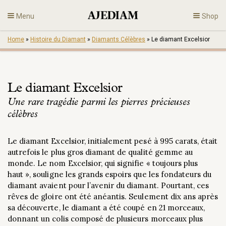
Skip
Menu
Shop
to
content
Home
»
Histoire du Diamant
»
Diamants Célèbres
»
Le diamant Excelsior
Diamants
Bijoux
Le diamant Excelsior
Une rare tragédie parmi les pierres précieuses
Fiançailles
célèbres
Fr
Le diamant Excelsior, initialement pesé à 995 carats, était
autrefois le plus gros diamant de qualité gemme au
monde. Le nom Excelsior, qui signifie « toujours plus
haut », souligne les grands espoirs que les fondateurs du
diamant avaient pour l’avenir du diamant. Pourtant, ces
rêves de gloire ont été anéantis. Seulement dix ans après
sa découverte, le diamant a été coupé en 21 morceaux,
donnant un colis composé de plusieurs morceaux plus