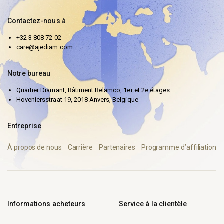
Contactez-nous à
+32 3 808 72 02
care@ajediam.com
Notre bureau
Quartier Diamant, Bâtiment Belamco, 1er et 2e étages
Hoveniersstraat 19, 2018 Anvers, Belgique
Entreprise
À propos de nous
Carrière
Partenaires
Programme d’affiliation
Informations acheteurs
Service à la clientèle