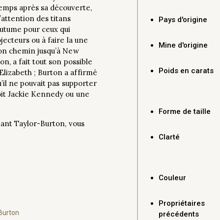
mps après sa découverte,
’attention des titans
Pays d'origine
coutume pour ceux qui
jecteurs ou à faire la une
Mine d'origine
 son chemin jusqu’à New
on, a fait tout son possible
Poids en carats
lizabeth ; Burton a affirmé
u’il ne pouvait pas supporter
oit Jackie Kennedy ou une
Forme de taille
amant Taylor-Burton, vous
Clarté
Couleur
Propriétaires
Burton
précédents