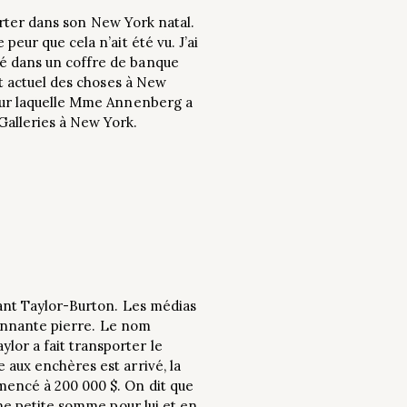
 porter dans son New York natal.
peur que cela n’ait été vu. J’ai
té dans un coffre de banque
at actuel des choses à New
 pour laquelle Mme Annenberg a
Galleries à New York.
amant Taylor-Burton. Les médias
sionnante pierre. Le nom
lor a fait transporter le
 aux enchères est arrivé, la
mmencé à 200 000 $. On dit que
une petite somme pour lui et en