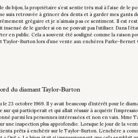
e du bijou, la propriétaire s’est sentie très mal à l’aise de le
 me suis retrouvée à grincer des dents et à garder mes gants de 
rêmement grégaire et je n’aimais pas ce sentiment. Il est res
 insensé de le garder si on ne pouvait pas l’utiliser. Dans l’ét
porter en public. Cela a souvent été souligné comme la raison
t Taylor-Burton lors d’une vente aux enchères Parke-Bernet 
cord du diamant Taylor-Burton
u le 23 octobre 1969. Il y avait beaucoup d’intérêt pour le di
e sur qui participerait et qui allait réussir à acquérir l’impres
ionné parmi les personnes intéressées et non en vain. Mme Tay
ur une inspection plus approfondie. Lorsque le jour de la vente
atients prêts à enchérir sur le Taylor-Burton. L’enchère a co
nt « Oui! ». Le bijou était si impressionnant que cela semblait 