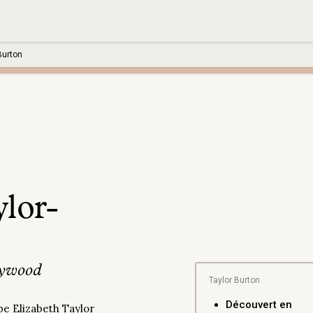
Burton
lor-
lywood
Taylor Burton
Découvert en
be Elizabeth Taylor