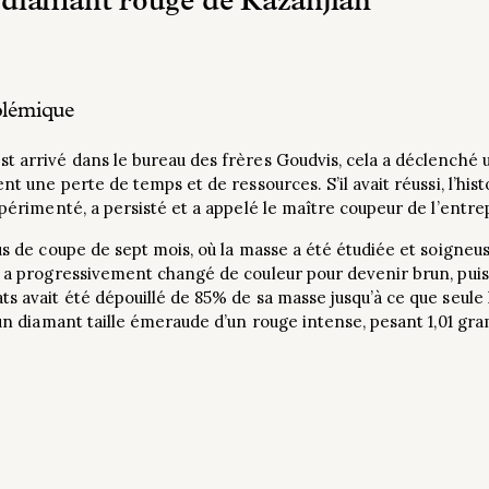
u diamant rouge de Kazanjian
olémique
st arrivé dans le bureau des frères Goudvis, cela a déclenché
nt une perte de temps et de ressources. S’il avait réussi, l’hist
xpérimenté, a persisté et a appelé le maître coupeur de l’entre
sus de coupe de sept mois, où la masse a été étudiée et soign
l a progressivement changé de couleur pour devenir brun, pui
ts avait été dépouillé de 85% de sa masse jusqu’à ce que seule 
t un diamant taille émeraude d’un rouge intense, pesant 1,01 gr