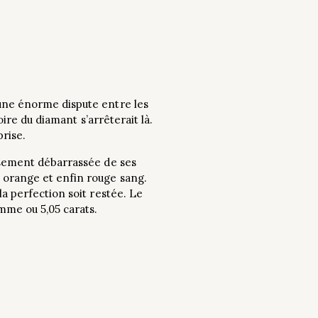
 une énorme dispute entre les
oire du diamant s’arrêterait là.
prise.
eusement débarrassée de ses
s orange et enfin rouge sang.
la perfection soit restée. Le
amme ou 5,05 carats.