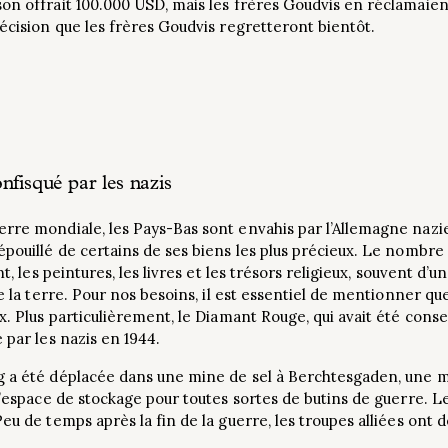
on offrait 100.000 USD, mais les frères Goudvis en réclamaien
décision que les frères Goudvis regretteront bientôt.
nfisqué par les nazis
rre mondiale, les Pays-Bas sont envahis par l’Allemagne nazie.
épouillé de certains de ses biens les plus précieux. Le nombre
nt, les peintures, les livres et les trésors religieux, souvent 
de la terre. Pour nos besoins, il est essentiel de mentionner q
x. Plus particulièrement, le Diamant Rouge, qui avait été conse
 par les nazis en 1944.
g a été déplacée dans une mine de sel à Berchtesgaden, une mi
 d’espace de stockage pour toutes sortes de butins de guerre. 
eu de temps après la fin de la guerre, les troupes alliées ont 