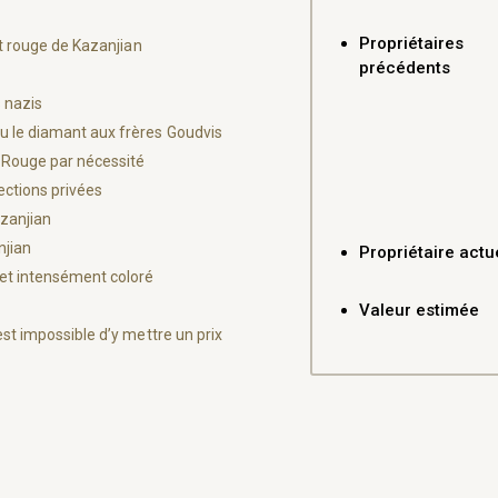
Propriétaires
t rouge de Kazanjian
précédents
 nazis
u le diamant aux frères Goudvis
 Rouge par nécessité
ections privées
zanjian
njian
Propriétaire actu
 et intensément coloré
Valeur estimée
est impossible d’y mettre un prix