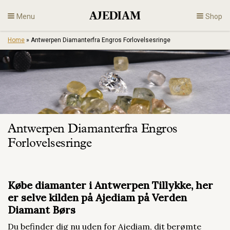
Skip
Menu
Shop
to
content
Home
»
Antwerpen Diamanterfra Engros Forlovelsesringe
Diamonds
Fine Jewelry
Engagement
Antwerpen Diamanterfra Engros
En
Forlovelsesringe
Købe diamanter i Antwerpen Tillykke, her
er selve kilden på Ajediam på Verden
Diamant Børs
Du befinder dig nu uden for Ajediam, dit berømte