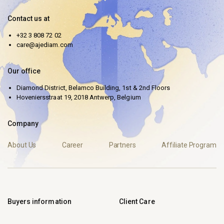
Contact us at
+32 3 808 72 02
care@ajediam.com
Our office
Diamond District, Belamco Building, 1st & 2nd Floors
Hoveniersstraat 19, 2018 Antwerp, Belgium
Company
About Us
Career
Partners
Affiliate Program
Buyers information
Client Care