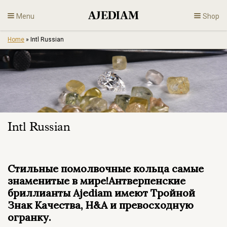
Skip
Menu
Shop
to
content
Home
»
Intl Russian
Diamonds
Fine Jewelry
Engagement
Intl Russian
En
Стильные помолвочные кольца самые
знаменитые в мире!Антверпенские
бриллианты Ajediam имеют Тройной
Знак Качества, H&A и превосходную
огранку.